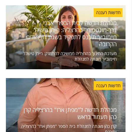
חדשות רעננה
מנהלת חדשה לבית הספר "אבני
דרך-מונטסורי" בהרצליה: רייחן טישלר
חיימוביץ' תיכנס לתפקיד בשנת הלימודים
הקרובה
מערכת החינוך בהרצליה ממשיכה להתחזק: רייחן טישלר
חיימוביץ' מונתה למנהלת
חדשות רעננה
מנהלת חדשה ל"מפתן ארז" בהרצליה קרן
כהן תעמוד בראש
קרן כהן מונתה למנהלת בית הספר "מפתן ארז" בהרצליה
ותיכנס