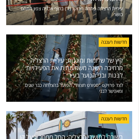
עיריית הרצליה פתחה הבוקר (ד') בחוף אכדיה צפון מתחם
כושר
חדשות רעננה
קיץ של שלוֹמוּת ומוגנות: עיריית הרצליה
מרחיבה השנה משמעותית את הפעילויות
לבנות ובני הנוער בעיר
לצד פרויקט "ספורט חצות", הפועל בהצלחה כבר שנים
ומאפשר לבני
חדשות רעננה
בשורה לתושבי הרצליה: החל ממחר יפעל קו