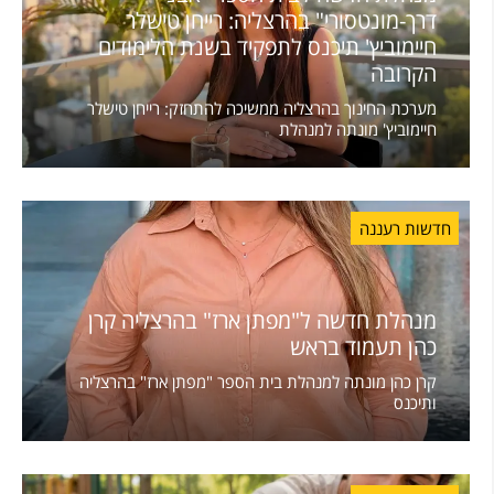
דרך-מונטסורי" בהרצליה: רייחן טישלר
חיימוביץ' תיכנס לתפקיד בשנת הלימודים
הקרובה
מערכת החינוך בהרצליה ממשיכה להתחזק: רייחן טישלר
חיימוביץ' מונתה למנהלת
חדשות רעננה
מנהלת חדשה ל"מפתן ארז" בהרצליה קרן
כהן תעמוד בראש
קרן כהן מונתה למנהלת בית הספר "מפתן ארז" בהרצליה
ותיכנס