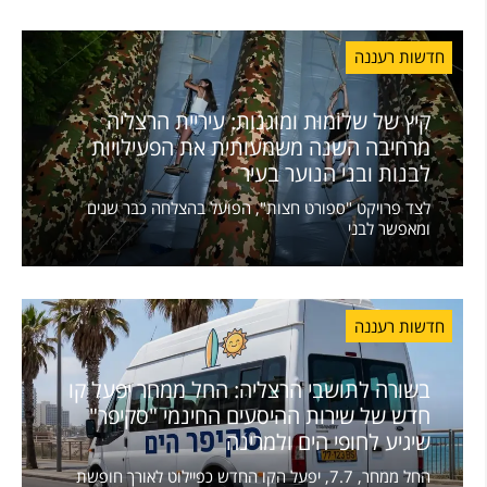
חדשות רעננה
קיץ של שלוֹמוּת ומוגנות: עיריית הרצליה
מרחיבה השנה משמעותית את הפעילויות
לבנות ובני הנוער בעיר
לצד פרויקט "ספורט חצות", הפועל בהצלחה כבר שנים
ומאפשר לבני
חדשות רעננה
בשורה לתושבי הרצליה: החל ממחר יפעל קו
חדש של שירות ההיסעים החינמי "סקיפר"
שיגיע לחופי הים ולמרינה
החל ממחר, 7.7, יפעל הקו החדש כפיילוט לאורך חופשת