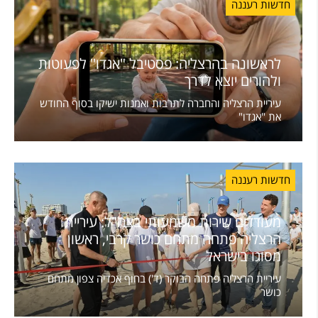
חדשות רעננה
לראשונה בהרצליה: פסטיבל "אגדו" לפעוטות
ולהורים יוצא לדרך
עיריית הרצליה והחברה לתרבות ואמנות ישיקו בסוף החודש
את "אגדו"
חדשות רעננה
מעודדים שירות משמעותי בצה"ל: עיריית
הרצליה פתחה מתחם כושר קרבי, ראשון
מסוגו בישראל
עיריית הרצליה פתחה הבוקר (ד') בחוף אכדיה צפון מתחם
כושר