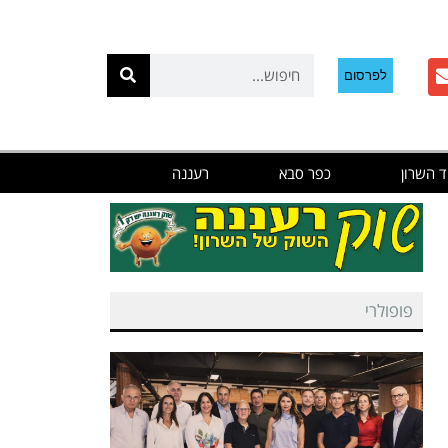
לפרסום
ד השרון
כפר סבא
רעננה
פופולרי