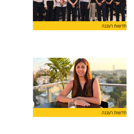
חדשות רעננה
יוזמה חדשה בהרצליה
בשורה לעיר הרצליה: הושקה לראשונה "קרן הרצליה"
שתפעל לתמיכה במוסדות
חדשות רעננה
מנהלת חדשה לבית הספר "אבני
דרך-מונטסורי" בהרצליה: רייחן טישלר