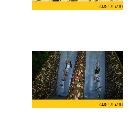
חדשות רעננה
מעודדים שירות משמעותי בצה"ל: עיריית
הרצליה פתחה מתחם כושר קרבי, ראשון
מסוגו בישראל
עיריית הרצליה פתחה הבוקר (ד') בחוף אכדיה צפון
מתחם כושר
חדשות רעננה
קיץ של שלוֹמוּת ומוגנות: עיריית הרצליה
מרחיבה השנה משמעותית את הפעילויות
לבנות ובני הנוער בעיר