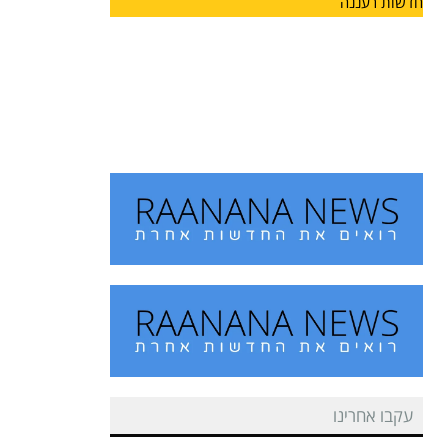
חדשות רעננה
מחזון למציאות: הרצליה מצדיעה
למורשתו של הוגה המכביה
על רקע משחקי המכביה, המתארחים השנה לראשונה
גם בעיר הרצליה,
עקבו אחרינו