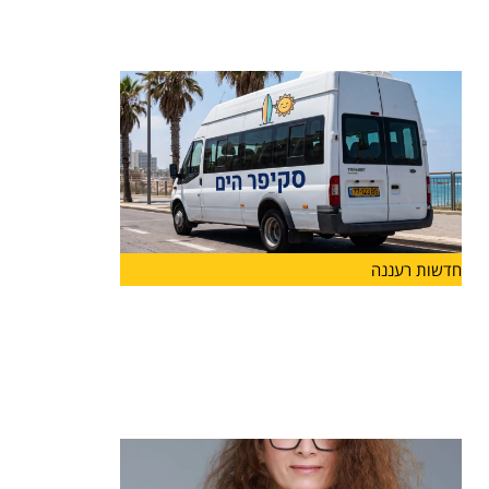
לצד פרויקט "ספורט חצות", הפועל בהצלחה כבר
שנים ומאפשר לבני
חדשות רעננה
בשורה לתושבי הרצליה: החל ממחר יפעל
קו חדש של שירות ההיסעים החינמי
"סקיפר" שיגיע לחופי הים ולמרינה
החל ממחר, 7.7, יפעל הקו החדש כפיילוט לאורך
חופשת הקיץ,