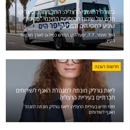
בשורה לתושבי הרצליה: החל ממחר יפעל קו
חדש של שירות ההיסעים החינמי "סקיפר"
שיגיע לחופי הים ולמרינה
החל ממחר, 7.7, יפעל הקו החדש כפיילוט לאורך חופשת
הקיץ,
חדשות רעננה
ליאת גורליק מונתה למנהלת האגף לשירותים
חברתיים בעיריית הרצליה
מינוי חדש בעיריית הרצליה: ליאת גורליק מונתה למנהל
האגף לשירותים