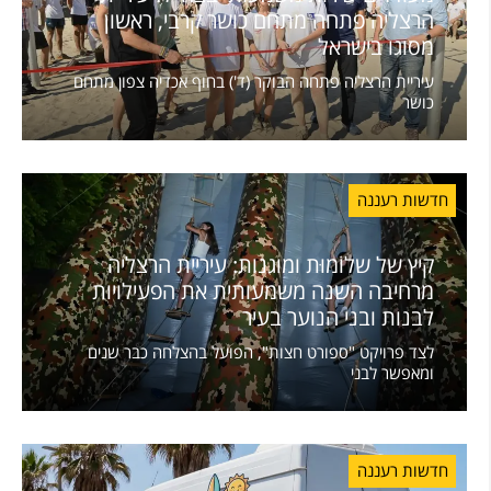
הרצליה פתחה מתחם כושר קרבי, ראשון
מסוגו בישראל
עיריית הרצליה פתחה הבוקר (ד') בחוף אכדיה צפון מתחם
כושר
חדשות רעננה
קיץ של שלוֹמוּת ומוגנות: עיריית הרצליה
מרחיבה השנה משמעותית את הפעילויות
לבנות ובני הנוער בעיר
לצד פרויקט "ספורט חצות", הפועל בהצלחה כבר שנים
ומאפשר לבני
חדשות רעננה