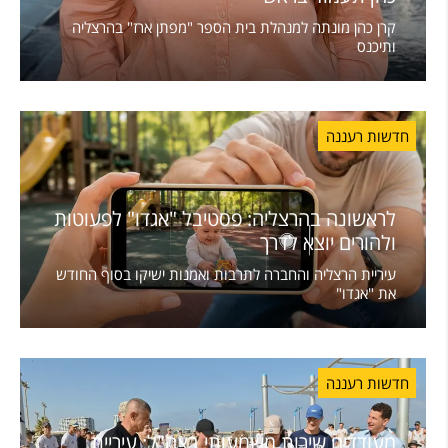
קרן כהן מונתה למנהלת בית הספר "מפתן ארז" בהרצליה
ותיכנס
חדשות רעננה
לראשונה בהרצליה: פסטיבל "אגדו" לפעוטות
ולהורים יוצא לדרך
עיריית הרצליה והחברה לתרבות ואמנות ישיקו בסוף החודש
את "אגדו"
חדשות רעננה
מעודדים שירות משמעותי בצה"ל: עיריית