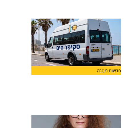
לצד פרויקט "ספורט חצות", הפועל בהצלחה כבר
שנים ומאפשר לבני
חדשות רעננה
בשורה לתושבי הרצליה: החל ממחר יפעל
קו חדש של שירות ההיסעים החינמי
"סקיפר" שיגיע לחופי הים ולמרינה
החל ממחר, 7.7, יפעל הקו החדש כפיילוט לאורך
חופשת הקיץ,