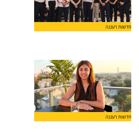
חדשות רעננה
יוזמה חדשה בהרצליה
בשורה לעיר הרצליה: הושקה לראשונה "קרן הרצליה"
שתפעל לתמיכה במוסדות
חדשות רעננה
מנהלת חדשה לבית הספר "אבני
דרך-מונטסורי" בהרצליה: רייחן טישלר