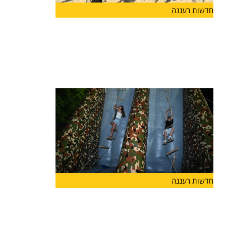
חדשות רעננה
מעודדים שירות משמעותי בצה"ל: עיריית
הרצליה פתחה מתחם כושר קרבי, ראשון
מסוגו בישראל
עיריית הרצליה פתחה הבוקר (ד') בחוף אכדיה צפון
מתחם כושר
חדשות רעננה
קיץ של שלוֹמוּת ומוגנות: עיריית הרצליה
מרחיבה השנה משמעותית את הפעילויות
לבנות ובני הנוער בעיר