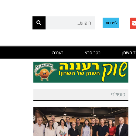
לפרסום
ד השרון
כפר סבא
רעננה
פופולרי