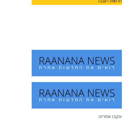
חדשות רעננה
מחזון למציאות: הרצליה מצדיעה
למורשתו של הוגה המכביה
על רקע משחקי המכביה, המתארחים השנה לראשונה
גם בעיר הרצליה,
עקבו אחרינו