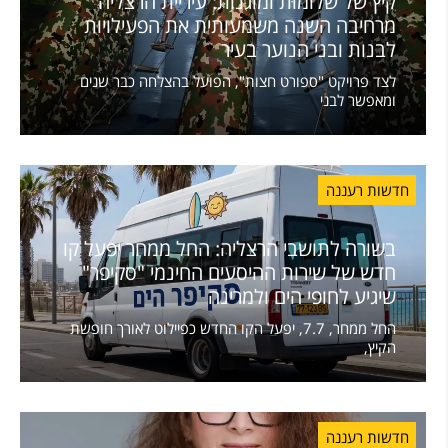
קיץ של שלוֹמוּת ומוגנות: עיריית הרצליה
מרחיבה השנה משמעותית את הפעילויות
לבנות ובני הנוער בעיר
לצד פרויקט "ספורט חצות", הפועל בהצלחה כבר שנים
ומאפשר לבני
חדשות רעננה
בשורה לתושבי הרצליה: החל ממחר יפעל קו
חדש של שירות ההיסעים החינמי "סקיפר"
שיגיע לחופי הים ולמרינה
החל ממחר, 7.7, יפעל הקו החדש כפיילוט לאורך חופשת
הקיץ,
חדשות רעננה