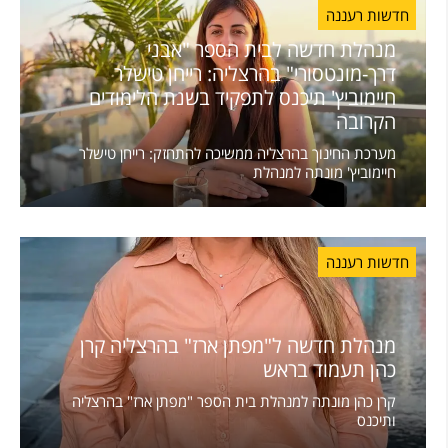
חדשות רעננה
מנהלת חדשה לבית הספר "אבני
דרך-מונטסורי" בהרצליה: רייחן טישלר
חיימוביץ' תיכנס לתפקיד בשנת הלימודים
הקרובה
מערכת החינוך בהרצליה ממשיכה להתחזק: רייחן טישלר
חיימוביץ' מונתה למנהלת
חדשות רעננה
מנהלת חדשה ל"מפתן ארז" בהרצליה קרן
כהן תעמוד בראש
קרן כהן מונתה למנהלת בית הספר "מפתן ארז" בהרצליה
ותיכנס