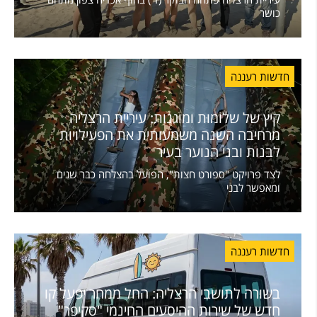
כושר
חדשות רעננה
קיץ של שלוֹמוּת ומוגנות: עיריית הרצליה
מרחיבה השנה משמעותית את הפעילויות
לבנות ובני הנוער בעיר
לצד פרויקט "ספורט חצות", הפועל בהצלחה כבר שנים
ומאפשר לבני
חדשות רעננה
בשורה לתושבי הרצליה: החל ממחר יפעל קו
חדש של שירות ההיסעים החינמי "סקיפר"