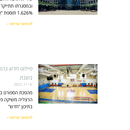
1.626% תוספת "אוטומטית"
להמשך קריאה »
פיילוט חדש בהר
בשבת
יוני 11, 2025
מהפכת הספורט בס
הרצליה משיקה פיי
בתיכון "חדש"
להמשך קריאה »