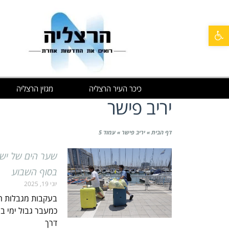
פתח סרגל נגישות
כיכר העיר הרצליה
מגזין הרצליה
יריב פישר
דף הבית
»
יריב פישר
»
עמוד 5
שער הים של ישר
בסוף השבוע
יוני 19, 2025
בעקבות מגבלות ה
כמעבר גבול ימי בי
דרך