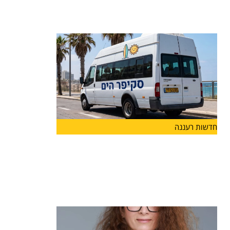
לצד פרויקט "ספורט חצות", הפועל בהצלחה כבר
שנים ומאפשר לבני
חדשות רעננה
בשורה לתושבי הרצליה: החל ממחר יפעל
קו חדש של שירות ההיסעים החינמי
"סקיפר" שיגיע לחופי הים ולמרינה
החל ממחר, 7.7, יפעל הקו החדש כפיילוט לאורך
חופשת הקיץ,