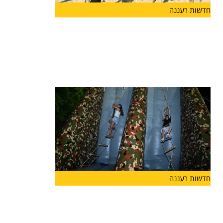
חדשות רעננה
מעודדים שירות משמעותי בצה"ל: עיריית
הרצליה פתחה מתחם כושר קרבי, ראשון
מסוגו בישראל
עיריית הרצליה פתחה הבוקר (ד') בחוף אכדיה צפון
מתחם כושר
חדשות רעננה
קיץ של שלוֹמוּת ומוגנות: עיריית הרצליה
מרחיבה השנה משמעותית את הפעילויות
לבנות ובני הנוער בעיר