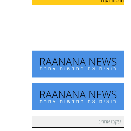
חדשות רעננה
מחזון למציאות: הרצליה מצדיעה
למורשתו של הוגה המכביה
על רקע משחקי המכביה, המתארחים השנה לראשונה
גם בעיר הרצליה,
עקבו אחרינו