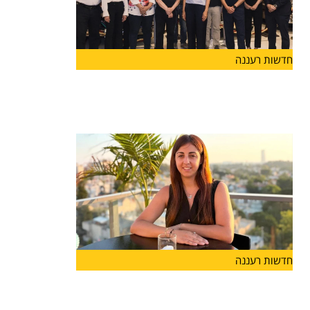
חדשות רעננה
יוזמה חדשה בהרצליה
בשורה לעיר הרצליה: הושקה לראשונה "קרן הרצליה"
שתפעל לתמיכה במוסדות
חדשות רעננה
מנהלת חדשה לבית הספר "אבני
דרך-מונטסורי" בהרצליה: רייחן טישלר