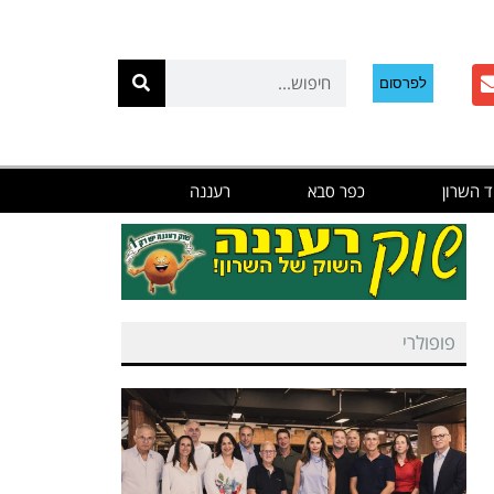
לפרסום
ד השרון
כפר סבא
רעננה
פופולרי