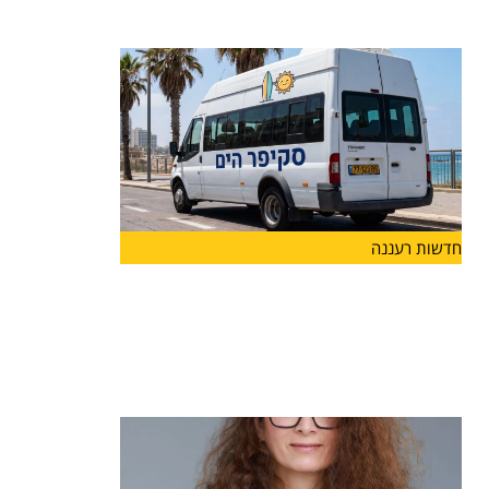
לצד פרויקט "ספורט חצות", הפועל בהצלחה כבר
שנים ומאפשר לבני
חדשות רעננה
בשורה לתושבי הרצליה: החל ממחר יפעל
קו חדש של שירות ההיסעים החינמי
"סקיפר" שיגיע לחופי הים ולמרינה
החל ממחר, 7.7, יפעל הקו החדש כפיילוט לאורך
חופשת הקיץ,