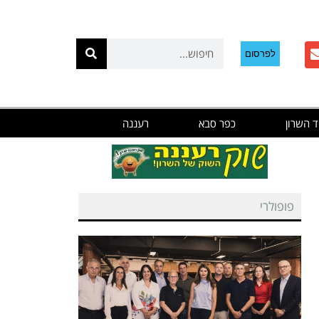
לפרסום
ד השרון
כפר סבא
רעננה
פופולרי