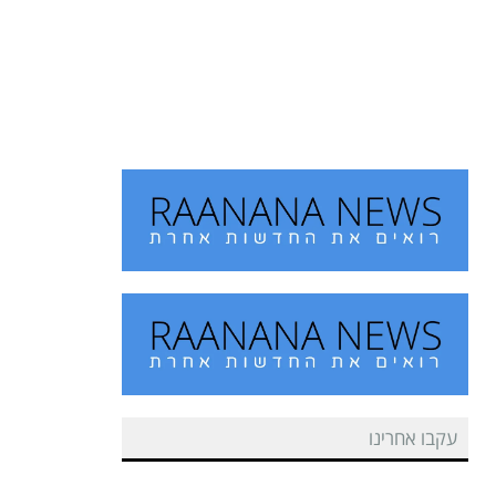
מחזון למציאות: הרצליה מצדיעה
למורשתו של הוגה המכביה
על רקע משחקי המכביה, המתארחים השנה לראשונה
גם בעיר הרצליה,
עקבו אחרינו