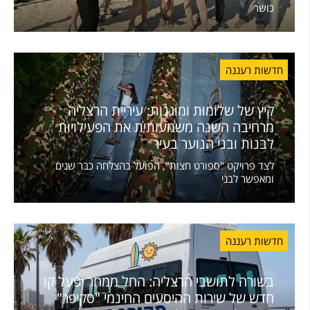
כושר
חדשות רעננה
קיץ של שלוֹמוּת ומוגנות: עיריית הרצליה
מרחיבה השנה משמעותית את הפעילויות
לבנות ובני הנוער בעיר
לצד פרויקט "ספורט חצות", הפועל בהצלחה כבר שנים
ומאפשר לבני
חדשות רעננה
בשורה לתושבי הרצליה: החל ממחר יפעל קו
חדש של שירות ההיסעים החינמי "סקיפר"