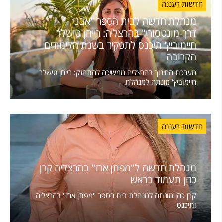
חדשות רעננה
מנהלת חדשה לבית הספר "אבני
דרך-מונטסורי" בהרצליה: רייחן טישלר
חיימוביץ' תיכנס לתפקיד בשנת הלימודים
הקרובה
מערכת החינוך בהרצליה ממשיכה להתחזק: רייחן טישלר
חיימוביץ' מונתה למנהלת
חדשות רעננה
מנהלת חדשה ל"מפתן ארז" בהרצליה קרן
כהן תעמוד בראש
קרן כהן מונתה למנהלת בית הספר "מפתן ארז" בהרצליה
ותיכנס