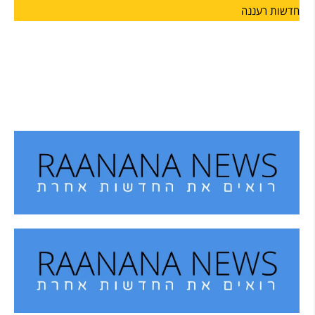
חדשות רעננה
מחזון למציאות: הרצליה מצדיעה למורשתו של הוגה
המכביה
על רקע משחקי המכביה, המתארחים השנה לראשונה גם בעיר
הרצליה,