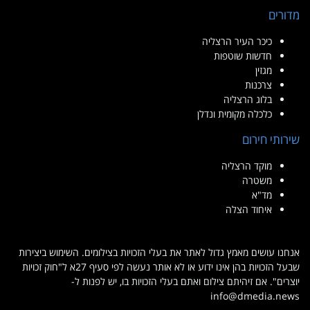
מדורים
כיכר העיר הרצליה
חדשות שוטפות
מגזין
צרכנות
בלוג הרצליה
כלכלה מקומית ונדלן
שירותי חירום
מוקד הרצליה
משטרה
מד"א
איחוד הצלה
אנחנו עושים מאמץ גדול לאתר את בעלי הזכויות בצילומים. השימוש ביצירות
שבעל הזכויות בהן אינו ידוע או לא אותר נעשה לפי סעיף 27א ל"חוק זכויות
יוצרים". אם זיהיתם צילום ואתם בעלי הזכויות בו, יש לפנות ל-
info@dmedia.news