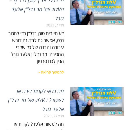
מי בכלל צריך סוכן נדל"ן? –
הVלוג של מר נדל"ן אלעד
גורל
מאי 7, 2023
לא חייבים סוכן נדל"ן כדי למכור
נכס, אפשר גם לבד. זה דורש
עבודה והבנה של כל שלבי
המכירה. מר נדל"ן אלעד גורל
הכין לכם סרטון
להמשך קריאה »
מה כדאי לקנות דירה או
לשכור? הVלוג של מר נדל"ן
אלעד גורל
מרץ 27, 2023
מה לעשות אלעד? לקנות או