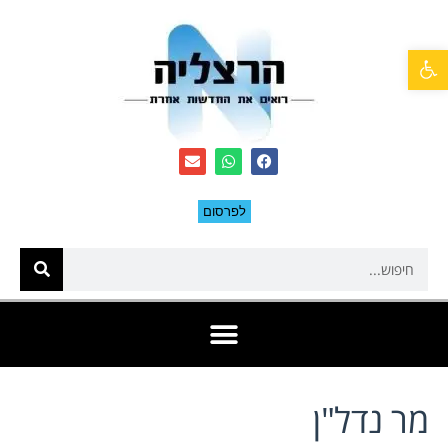
פתח סרגל נגישות
לפרסום
מר נדל"ן