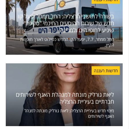
בשורה לתושבי הרצליה: החל ממחר יפעל קו
חדש של שירות ההיסעים החינמי "סקיפר"
שיגיע לחופי הים ולמרינה
החל ממחר, 7.7, יפעל הקו החדש כפיילוט לאורך חופשת
הקיץ,
חדשות רעננה
ליאת גורליק מונתה למנהלת האגף לשירותים
חברתיים בעיריית הרצליה
מינוי חדש בעיריית הרצליה: ליאת גורליק מונתה למנהל
האגף לשירותים