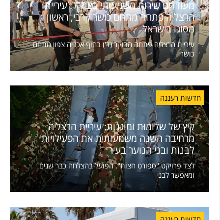
מעודדים שירות משמעותי בצה"ל: עיריית
הרצליה פתחה מתחם כושר קרבי, ראשון
מסוגו בישראל
עיריית הרצליה פתחה הבוקר (ד') בחוף אכדיה צפון מתחם
כושר
חדשות רעננה
קיץ של שלוֹמוּת ומוגנות: עיריית הרצליה
מרחיבה השנה משמעותית את הפעילויות
לבנות ובני הנוער בעיר
לצד פרויקט "ספורט חצות", הפועל בהצלחה כבר שנים
ומאפשר לבני
חדשות רעננה