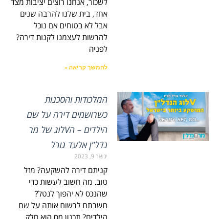
לשכור, אנחנו רוצים יציבות מצד
אחד, בית שלנו להרבה שנים
אבל לא בטוחים אם נוכל
להרשות לעצמנו לקנות דירה?
לפניה
להמשך קריאה »
המלכודות והסכנות
כשרושמים דירה על שם
הילדים – הVלוג של מר
נדל"ן אלעד גורל
ינואר 9, 2023
קניתם דירה להשקעה? מזל
טוב. מה חשוב לעשות כדי
שהנכס לא יהפוך לנטל?
חשבתם לרשום אותה על שם
הילדים? תכנון מס הוא חלק