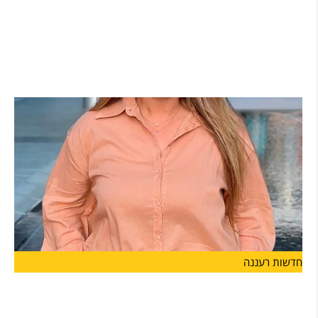
מנהלת חדשה לבית הספר "אבני דרך-מונטסורי"
בהרצליה: רייחן טישלר חיימוביץ' תיכנס לתפקיד בשנת
הלימודים הקרובה
מערכת החינוך בהרצליה ממשיכה להתחזק: רייחן טישלר חיימוביץ'
מונתה למנהלת
חדשות רעננה
מנהלת חדשה ל"מפתן ארז" בהרצליה קרן כהן תעמוד
בראש