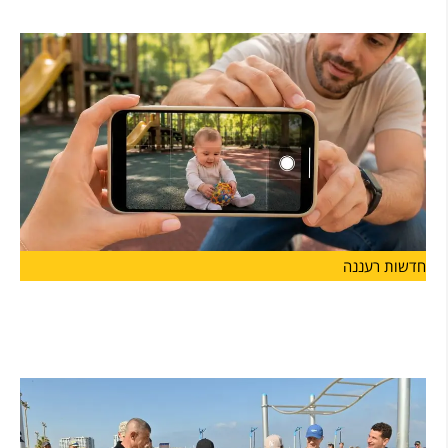
קרן כהן מונתה למנהלת בית הספר "מפתן ארז" בהרצליה ותיכנס
חדשות רעננה
לראשונה בהרצליה: פסטיבל "אגדו" לפעוטות ולהורים
יוצא לדרך
עיריית הרצליה והחברה לתרבות ואמנות ישיקו בסוף החודש את "אגדו"