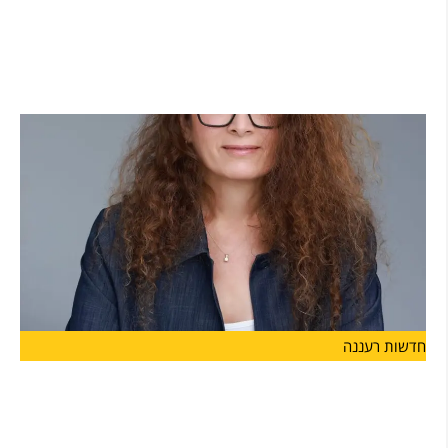
בשורה לתושבי הרצליה: החל ממחר יפעל קו חדש של
שירות ההיסעים החינמי "סקיפר" שיגיע לחופי הים
ולמרינה
החל ממחר, 7.7, יפעל הקו החדש כפיילוט לאורך חופשת הקיץ,
חדשות רעננה
ליאת גורליק מונתה למנהלת האגף לשירותים
חברתיים בעיריית הרצליה
מינוי חדש בעיריית הרצליה: ליאת גורליק מונתה למנהל האגף לשירותים