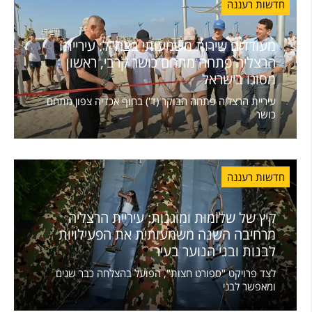
חדשות רעננה
מעודדים שירות משמעותי בצה"ל: עיריית
הרצליה פתחה מתחם כושר קרבי, ראשון
מסוגו בישראל
עיריית הרצליה פתחה הבוקר (ד') בחוף אכדיה צפון מתחם
כושר
חדשות רעננה
קיץ של שלוֹמוּת ומוגנות: עיריית הרצליה
מרחיבה השנה משמעותית את הפעילויות
לבנות ובני הנוער בעיר
לצד פרויקט "ספורט חצות", הפועל בהצלחה כבר שנים
ומאפשר לבני