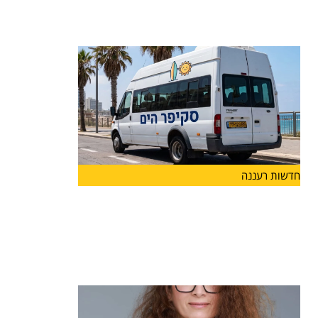
לצד פרויקט "ספורט חצות", הפועל בהצלחה כבר
שנים ומאפשר לבני
חדשות רעננה
בשורה לתושבי הרצליה: החל ממחר יפעל
קו חדש של שירות ההיסעים החינמי
"סקיפר" שיגיע לחופי הים ולמרינה
החל ממחר, 7.7, יפעל הקו החדש כפיילוט לאורך
חופשת הקיץ,