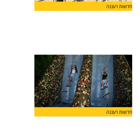
חדשות רעננה
מעודדים שירות משמעותי בצה"ל: עיריית
הרצליה פתחה מתחם כושר קרבי, ראשון
מסוגו בישראל
עיריית הרצליה פתחה הבוקר (ד') בחוף אכדיה צפון
מתחם כושר
חדשות רעננה
קיץ של שלוֹמוּת ומוגנות: עיריית הרצליה
מרחיבה השנה משמעותית את הפעילויות
לבנות ובני הנוער בעיר