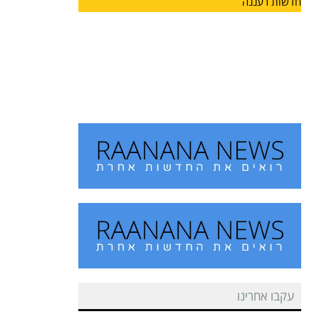
חדשות רעננה
מחזון למציאות: הרצליה מצדיעה
למורשתו של הוגה המכביה
על רקע משחקי המכביה, המתארחים השנה לראשונה
גם בעיר הרצליה,
עקבו אחרינו