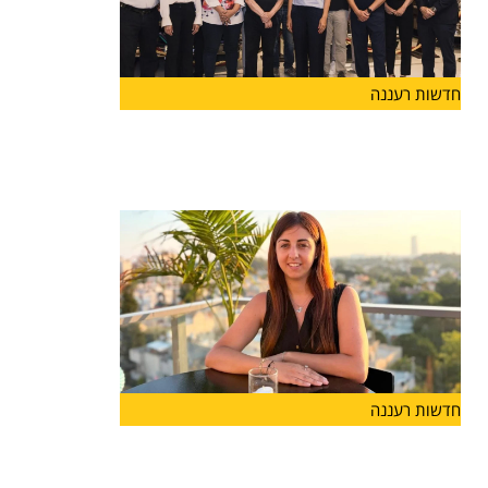
חדשות רעננה
יוזמה חדשה בהרצליה
בשורה לעיר הרצליה: הושקה לראשונה "קרן הרצליה"
שתפעל לתמיכה במוסדות
חדשות רעננה
מנהלת חדשה לבית הספר "אבני
דרך-מונטסורי" בהרצליה: רייחן טישלר