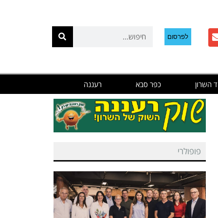
לפרסום
ד השרון
כפר סבא
רעננה
פופולרי