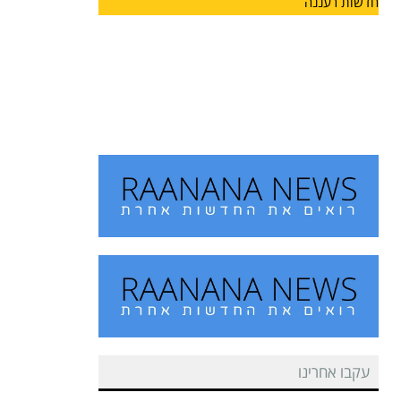
חדשות רעננה
מחזון למציאות: הרצליה מצדיעה
למורשתו של הוגה המכביה
על רקע משחקי המכביה, המתארחים השנה לראשונה
גם בעיר הרצליה,
עקבו אחרינו