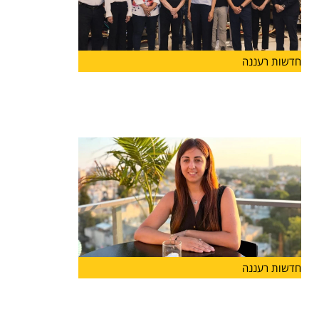
חדשות רעננה
יוזמה חדשה בהרצליה
בשורה לעיר הרצליה: הושקה לראשונה "קרן הרצליה"
שתפעל לתמיכה במוסדות
חדשות רעננה
מנהלת חדשה לבית הספר "אבני
דרך-מונטסורי" בהרצליה: רייחן טישלר