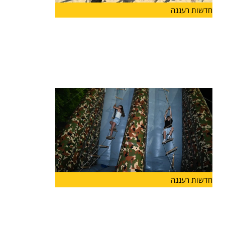
חדשות רעננה
מעודדים שירות משמעותי בצה"ל: עיריית
הרצליה פתחה מתחם כושר קרבי, ראשון
מסוגו בישראל
עיריית הרצליה פתחה הבוקר (ד') בחוף אכדיה צפון
מתחם כושר
חדשות רעננה
קיץ של שלוֹמוּת ומוגנות: עיריית הרצליה
מרחיבה השנה משמעותית את הפעילויות
לבנות ובני הנוער בעיר