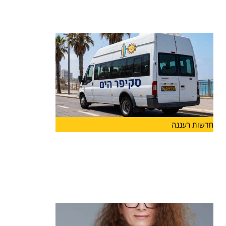
לצד פרויקט "ספורט חצות", הפועל בהצלחה כבר
שנים ומאפשר לבני
חדשות רעננה
בשורה לתושבי הרצליה: החל ממחר יפעל
קו חדש של שירות ההיסעים החינמי
"סקיפר" שיגיע לחופי הים ולמרינה
החל ממחר, 7.7, יפעל הקו החדש כפיילוט לאורך
חופשת הקיץ,