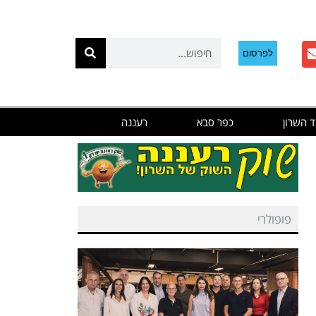
לפרסום
ד השרון
כפר סבא
רעננה
פופולרי