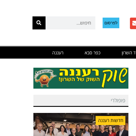
לפרסום
ד השרון
כפר סבא
רעננה
פופולרי
חדשות רעננה