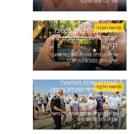
ארז" בהרצליה ותיכנס
חדשות רעננה
לראשונה בהרצליה: פסטיבל
"אגדו" לפעוטות ולהורים יוצא
לדרך
עיריית הרצליה והחברה לתרבות ואמנות
ישיקו בסוף החודש את "אגדו"
מעודדים שירות משמעותי
חדשות רעננה
בצה"ל: עיריית הרצליה פתחה
מתחם כושר קרבי, ראשון מסוגו
בישראל
עיריית הרצליה פתחה הבוקר (ד') בחוף
אכדיה צפון מתחם כושר