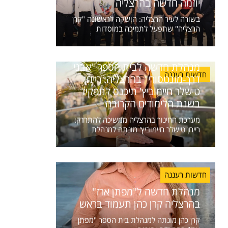
יוזמה חדשה בהרצליה
בשורה לעיר הרצליה: הושקה לראשונה "קרן
הרצליה" שתפעל לתמיכה במוסדות
מנהלת חדשה לבית הספר "אבני
חדשות רעננה
דרך-מונטסורי" בהרצליה: רייחן
טישלר חיימוביץ' תיכנס לתפקיד
בשנת הלימודים הקרובה
מערכת החינוך בהרצליה ממשיכה להתחזק:
רייחן טישלר חיימוביץ' מונתה למנהלת
חדשות רעננה
מנהלת חדשה ל"מפתן ארז"
בהרצליה קרן כהן תעמוד בראש
קרן כהן מונתה למנהלת בית הספר "מפתן