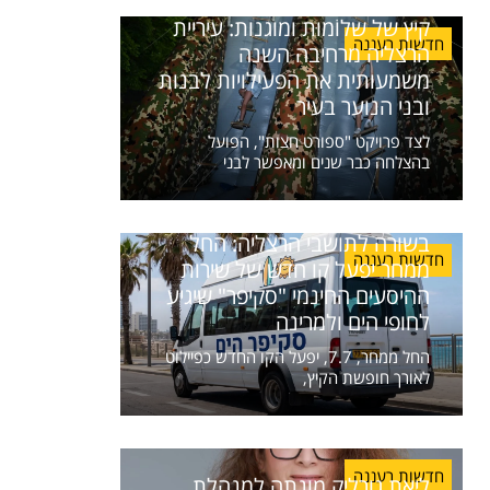
קיץ של שלוֹמוּת ומוגנות: עיריית
חדשות רעננה
הרצליה מרחיבה השנה
משמעותית את הפעילויות לבנות
ובני הנוער בעיר
לצד פרויקט "ספורט חצות", הפועל
בהצלחה כבר שנים ומאפשר לבני
בשורה לתושבי הרצליה: החל
חדשות רעננה
ממחר יפעל קו חדש של שירות
ההיסעים החינמי "סקיפר" שיגיע
לחופי הים ולמרינה
החל ממחר, 7.7, יפעל הקו החדש כפיילוט
לאורך חופשת הקיץ,
חדשות רעננה
ליאת גורליק מונתה למנהלת