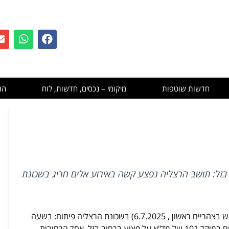
חדשות שוטפות
מיקומי – נכסים, חדשות, לוח
הו
 בזל: תושב הרצליה נפצע קשה באירוע אלים חריג בשכונת
אירוע חמור התרחש בצהריים ראשון , 6.7.2025) בשכונת הרצליה פיתוח: בשעה
13:35 התקבל דיווח במוקד 101 של מד"א על פצוע ברחוב בזל, אחד הרחובות