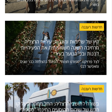
כושר
חדשות רעננה
קיץ של שלוֹמוּת ומוגנות: עיריית הרצליה
מרחיבה השנה משמעותית את הפעילויות
לבנות ובני הנוער בעיר
לצד פרויקט "ספורט חצות", הפועל בהצלחה כבר שנים
ומאפשר לבני
חדשות רעננה
בשורה לתושבי הרצליה: החל ממחר יפעל קו
חדש של שירות ההיסעים החינמי "סקיפר"