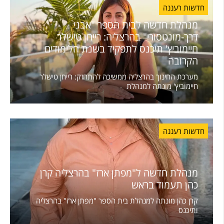
חדשות רעננה
מנהלת חדשה לבית הספר "אבני
דרך-מונטסורי" בהרצליה: רייחן טישלר
חיימוביץ' תיכנס לתפקיד בשנת הלימודים
הקרובה
מערכת החינוך בהרצליה ממשיכה להתחזק: רייחן טישלר
חיימוביץ' מונתה למנהלת
חדשות רעננה
מנהלת חדשה ל"מפתן ארז" בהרצליה קרן
כהן תעמוד בראש
קרן כהן מונתה למנהלת בית הספר "מפתן ארז" בהרצליה
ותיכנס