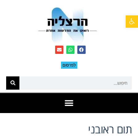
פתח סרגל נגישות
לפרסום
תום ראובני