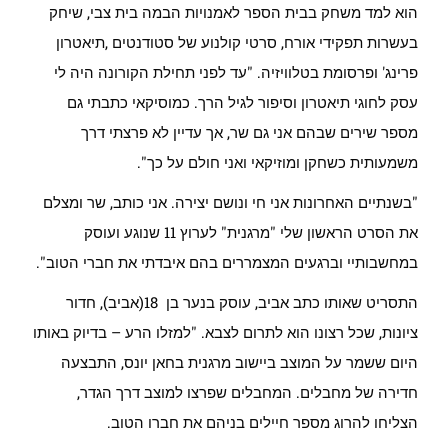
הוא למד משחק בבית הספר לאמנויות הבמה בית צבי, שיחק
בעשרות תפקידי אורח, סרטי קולנוע של סטודנטים ,תיאטרון
פרינג' ופרסומת בטלוויזיה. "עד לפני תחילת הקורונה היה לי
עסק לחוגי תיאטרון וסיפור לגיל הרך. כמוסיקאי כתבתי גם
מספר שירים שבהם אני גם שר, אך עדיין לא פרצתי דרך
משמעותית כשחקן ומוזיקאי ואני חולם על כך".
"בשנתיים האחרונות אני חי ונושם יצירה. אני כותב, שר ומצלם
את הסרט הראשון שלי "מרגנית" לערוץ 11 שנוגע ועוסק
במחשבותיי וברגעים המצמררים בהם איבדתי את חברי הטוב".
התסריט שאותו כתב אביב, עוסק בנער בן 18(אביב), חדור
ציונות, שכל רצונו הוא לתרום לצבא. "למזלו הרע – בדיוק באותו
היום ששמר על המוצב ביישוב מרגנית בחאן יונס, התבצעה
חדירה של מחבלים. המחבלים שפרצו למוצב דרך הגדר,
הצליחו להרוג מספר חיילים בניהם את חברו הטוב.