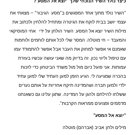
כיצד נולד השיר
הנוכחי שלך "יוצא אל המסע"?
"השיר נולד מתוך אחד המפגשים ב"מסע הגיבור" – מצאתי את
עצמי יושב בבית לוקח את הגיטרה ומתחיל להלחין ולכתוב את
מילות השיר יוצא אל המסע. השיר הולחן על ידי אחי המוסיקאי
והמעבד – חי מוטלה. המסר שלי לכל אותם לוחמים ולוחמות
שאמנם אי אפשר למחוק את העבר אבל אפשר להתמודד עמו
עם טיפול וליווי נכון. זה בדיוק מה שאני עושה עכשיו בעזרת
עמותות. אני פועל כיום מול מול משרד הביטחון כדי לזכות
בהכרה שמגיעה לי. הגיע הזמן למען העתיד שלי למען עתיד
ילדי ולמען חברה ושהמדינה תיקח אחריות על אותם נערים
ששלחו להילחם ולהגן על המדינה. שתגן עלינו גם כשאנחנו
מדממים ופצועים ממראות הקרבות".
"יוצא אל המסע"
מילים ולחן: אביב (אברהם) מוטלה