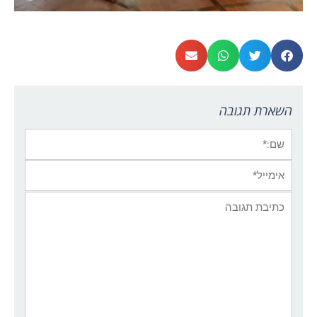
השארת תגובה
שם:*
אימייל*
אתר:
תגובה