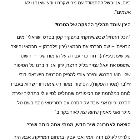
כיום, אני בשל להתמודד עם מה שקרה ויודע שאנחנו לא
אשמים".
היכן עומד תהליך ההפקה של הסרט?
"הכל התחיל שכששיחקתי בתפקיד קטן בסרט ישראלי 'ימים
נוראיים' – שם הכרתי את הבמאי (ירון זילברמן – הבמאי והיוצר
של שעת נעילה). תוך כדי עבודה על הדמות שלי – השוטר
שתופס את יגאל עמיר בליל הרצח, ירון ואני דיברנו על הסיפור
שלי. הוא התרגש וחיבר אותי למפיק הסרטים הישראלי דודי
זילבר (מטרו הפקות). הסיפור מאוד ריגש את דודי שהוא בעברו
לוחם במלחמת יום הכיפורים שהחליט לסייע לי בתהליך יצירת
הסרט. כיום אני עובד על הסרט עם תסריטאי נוסף בשם טל
מילר ואני מאמין שהוא יצא לאור בקרוב".
הוצאת לאחרונה שיר חדש, ממתי אתה כותב ושר?
נולדתי לעולם הזה. אמי ואבי עסקו בתחום המוזיקה. אבא היה