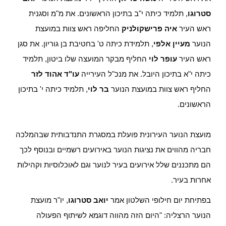
סטרוגו
, תלמיד כיתה י"ב בתיכון הראשונים. את מ"מ וסגנית
ראש העיר
איה פרישקולניק
החליפה ראש צוות במועצת
הנוער
מעיין אלפי
, תלמידת כיתה ט' בחטיבת בן גוריון. את סגן
ראש העיר
עופר לוי
החליף מבקר המועצה שלו ביטון, תלמיד
כיתה י"א בתיכון היובל. את מנכ"ל העירייה
עו"ד אהוד לזר
החליף ראש צוות במועצת הנוער
בר לוי
, תלמיד כיתה י' בתיכון
הראשונים.
מועצת הנוער העירונית פועלת במסגרת התנדבותית שבהמלכה
חבריה מהווים את נציגות הנוער באירועים רשמיים ובנוסף לכך
הם מתכננים שלל אירועים בעיר לנוער וגם לאוכלוסיות וקהילות
אחרות בעיר.
בפתיחת יום חילופי השלטון אמר
יואב סטרוגו
, יו"ר מועצת
הנוער הרצליה: "היום הזה מהווה דוגמא לשיתוף הפעולה