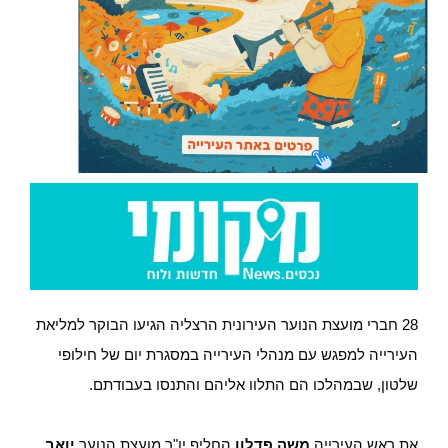
28 חברי מועצת הנוער העירונית הרצליה הגיעו הבוקר למליאת
העירייה למפגש עם מנהלי העירייה במסגרת יום של חילופי
שלטון, שבמהלכו הם התלוו אליהם והתנסו בעבודתם.
את ראש העירייה
משה פדלון
החליף יו"ר מועצת הנוער
יואב