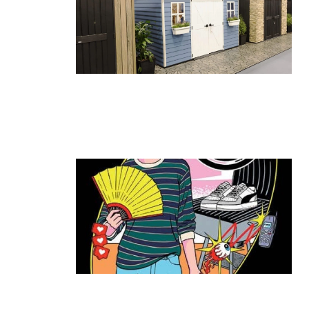
גאווה ישראלית בתערוכת החוץ
הגדולה בעולם: כתר הציגה את הביתן
הגדול ביותר
קרא עוד ←
ה־T:MARKET חוזר להרצליה: יריד
האופנה והסטייל שכולם חיכו לו מגיע