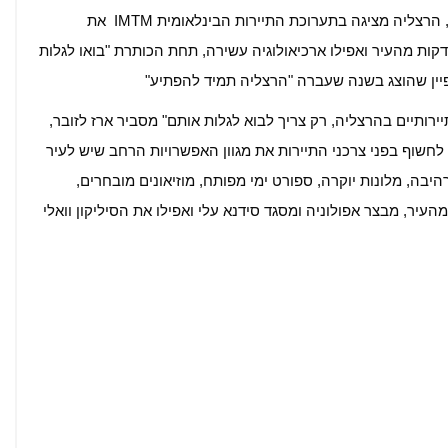
בקמפיין המשלב פנייה לתיירות פנים וגם לתיירי החוץ, הרצליה מציגה בתערוכת התיירות הבינלאומית IMTM את
וצרות של העיר: רצועת חוף מהיפות בארץ, טבע 5 דקות מהעיר ואפילו ארכיאולוגיה עשירה, תחת הכותרת "בואו לגלות
ין שהוצג בשנה שעברה "הרצליה תמיד להפתיע"
רותיים בהרצליה, רק צריך לבוא לגלות אותם" מסביר ארז לזובר,
חשוף בפני צרכני התיירות את מגוון האפשרויות הרחב שיש לעיר
יבה, מלונות יוקרה, ספורט ימי מפותח, מוזיאונים מובחרים,
עם צבאים (אקו פארק אפולוניה) 5 דקות מהעיר, מבצר אפולוניה ומסגד סידנא עלי ואפילו את הסיליקון וואלי