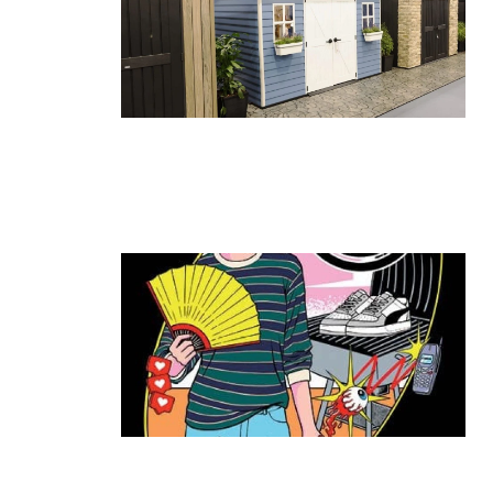
גאווה ישראלית בתערוכת החוץ
הגדולה בעולם: כתר הציגה את הביתן
הגדול ביותר
קרא עוד ←
ה־T:MARKET חוזר להרצליה: יריד
האופנה והסטייל שכולם חיכו לו מגיע