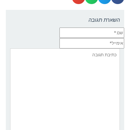
השארת תגובה
שם:*
אימייל*
אתר:
תגובה