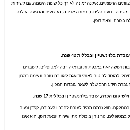
ופלים ובני המשפחות וכן מקיימת הדרכות 24/7 לצוותים הרפואיים. אילנה זמינה לאורך כל שעות היממה, גם לשיחות
שיבה בנועם הליכות, בצורה אדיבה, מקצועית ומרגיעה. אילנה
 בצורה יוצאת דופן.
 בלוינשטיין ובכללית 42 שנה.
ות ועושה זאת באכפתיות ובדאגה רבה למטופלים, לעובדים
מלי למוסד לביטוח לאומי ודואגת לאווירה טובה ונעימה במכון.
העברת הידע הרב שלה לשאר עובדות המכון.
יקום הכרה, עובד בלוינשטיין ובכללית 17 שנה.
 במחלקה. הוא נרתם תמיד לעזרה לחבריו לעבודה, קפדן ונעים
מטופלים. נור ניחן ביכולת מתן שירות יוצאת דופן, הוא אינו