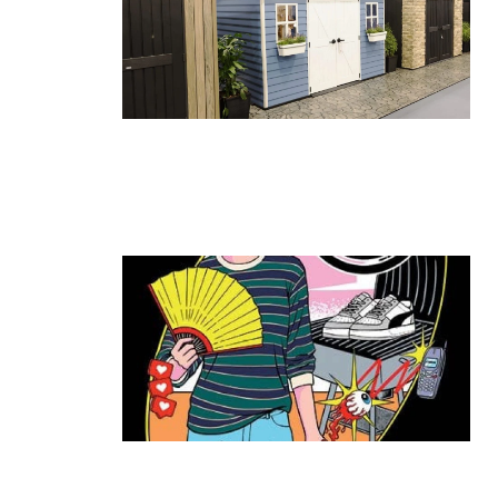
גאווה ישראלית בתערוכת החוץ
הגדולה בעולם: כתר הציגה את הביתן
הגדול ביותר
קרא עוד ←
ה־T:MARKET חוזר להרצליה: יריד
האופנה והסטייל שכולם חיכו לו מגיע