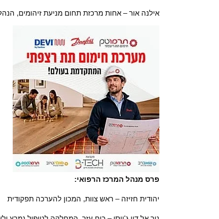
אילנה אור – אחות מרכזת תחום מניעת זיהומים, הנהל
פרס מנהל המרכז הרפואי:
יהודית חזיזה – ראש צוות, המכון להערכה תפקודית
נור אל דין ג'יוסי – כוח עזר, המחלקה לטיפול נמרץ ו