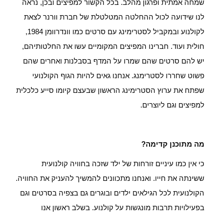
שמחה אמתית ופרגון מהלב. בכל הקשור למפיצים ובכן, נראה
לנו שידועה לכול ההחלטה המטלטלת של חברת וורנר לצאת
לקולנוע ובמקביל לסטרימינג עם סרטים כמו וונדרוומן 1984,
חולית ועוד. חברינו המפיצים המקומיים עשו את החלטותיהם,
יש להם סרטים שהם שמרו על המדף בסבלנות ואחרים שהם
פשוט שחררו לסטרימנג. אנחנו גאים להיות הגוף הקולנועי
שפתח את ערוץ הסטרימינג הראשון שבעצם קיומו סייע כלכלית
למפיצים וגם ליוצרים.
מה מתוכנן קדימה?
כי אין כמו עיניים זורחות של ילד שזכה בחוויה קולנועית
ששינתה את חייו. ואנחנו מתכוונים להמשיך להעניק את החוויה.
הקולנועית לכל הגילאים ילדים ובוגרים גם בצפיה בסרטים וגם
בפעילויות תרבות מונגשות על קולנוע. בשלב ראשון אנו