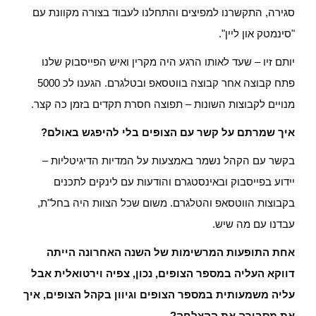
סגירה, התקשרנו למפיצים והתחלנו לעבוד בצורה מקוונת עם
"סינמטק און ליין".
יותם זיו – שעד לאותו הרגע היה מקרין ואיש הפייסבוק שלנו
פתח קבוצה אחר קבוצה בווטסאפ ובטלגרם. הגענו לכ 5000
מנויים לקבוצות השונות – תפוצה חסרת תקדים בזמן כה קצר.
איך שמרתם על קשר עם הצופים בלי להיפגש באולם?
בקשר עם הקהל נשמר באמצעות על המדיות הדיגיטליות –
יידוע בפייסבוק ובאינסטגרם והודעות עם לינקים לתכנים
בקבוצות הווטסאפ והטלגרם. משום שכל הצוות היה בחל"ת,
עבדנו עם מה שיש.
אחת התופעות המרשימות של השנה האחרונה הייתה
דווקא העליה במספר הצופים, נכון, צפיה וירטואלית אבל
עליה משמעותית במספר הצופים וגיוון בקהל הצופים, איך
את מסבירה את ההצלחה?