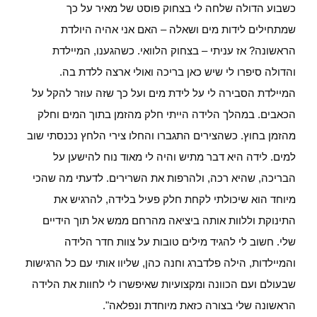
כשבוע הדולה שלחה לי בצחוק פוסט של מאיר על כך
שמתחילים לידות מים ושאלה – האם אני אהיה היולדת
הראשונה? אז עניתי – בצחוק הלוואי. כשהגענו, המיילדת
והדולה סיפרו לי שיש כאן בריכה ואולי ארצה ללדת בה.
המיילדת הסבירה לי על לידת מים ועל כך שזה עוזר להקל על
הכאבים. במהלך הלידה הייתי חלק מהזמן בתוך המים וחלק
מהזמן בחוץ. כשהצירים התגברו והחלו צירי הלחץ נכנסתי שוב
למים. לידה היא דבר מתיש והיה לי מאוד נוח להישען על
הבריכה, שהיא רכה, ולהרפות את השרירים. לדעתי מה שהכי
מיוחד הוא שיכולתי לקחת חלק פעיל בלידה, להרגיש את
התינוקת וללוות אותה ביציאה מהרחם ממש אל תוך הידיים
שלי. חשוב לי להגיד מילים טובות על צוות חדר הלידה
והמיילדות, הילה פלדברג וחנה כהן, שליוו אותי עם כל הרגישות
שבעולם ועם הכוונה ומקצועיות שאיפשרו לי לחוות את הלידה
הראשונה שלי בצורה כזאת מיוחדת ונפלאה".