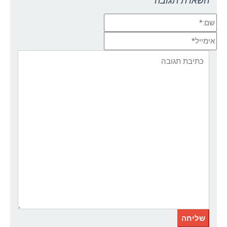
השארת תגובה
שם:*
אימייל*
אתר:
תגובה