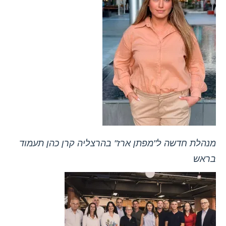
מנהלת חדשה ל"מפתן ארז" בהרצליה קרן כהן תעמוד
בראש