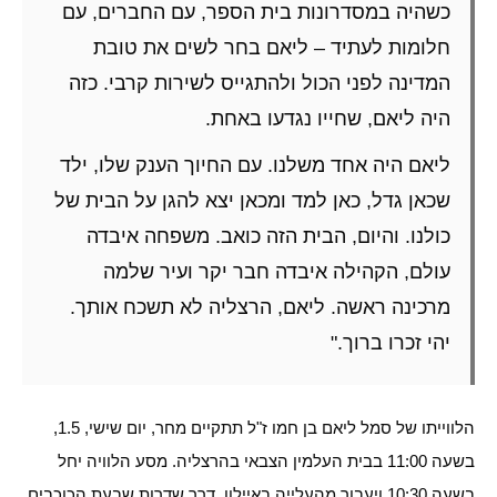
כשהיה במסדרונות בית הספר, עם החברים, עם
חלומות לעתיד – ליאם בחר לשים את טובת
המדינה לפני הכול ולהתגייס לשירות קרבי. כזה
היה ליאם, שחייו נגדעו באחת.
ליאם היה אחד משלנו. עם החיוך הענק שלו, ילד
שכאן גדל, כאן למד ומכאן יצא להגן על הבית של
כולנו. והיום, הבית הזה כואב. משפחה איבדה
עולם, הקהילה איבדה חבר יקר ועיר שלמה
מרכינה ראשה. ליאם, הרצליה לא תשכח אותך.
יהי זכרו ברוך."
הלווייתו של סמל ליאם בן חמו ז"ל תתקיים מחר, יום שישי, 1.5,
בשעה 11:00 בבית העלמין הצבאי בהרצליה. מסע הלוויה יחל
בשעה 10:30 ויעבור מהעלייה באיילון, דרך שדרות שבעת הכוכבים,