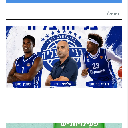
פופולרי
בני הרצליה סוגרת את הסגל: אקס ה-NBA ניית'ן
נייט מצטרף, הוד השרון תמשיך לשמש קבוצת
הפיתוח
קרא עוד ←