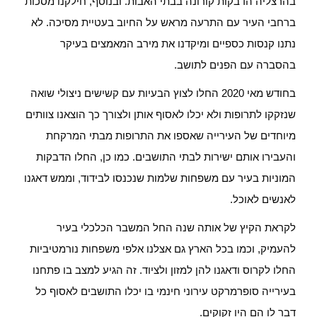
בהרצליה הדבקות קורונה בבתי האבות. ובנוסף, חילקנו מסכות
ברחבי העיר עם התרעה מראש על החיוב בעטיית מסיכה. לא
נתנו קנסות כספיים ומיקדנו את מירב המאמצים בעיקר
בהסברה עם הפנים לתושב.
בחודש מאי 2020 החלו לצוץ הבעיות עם קשישים ניצולי שואה
שנזקקו לתרופות ולא יכלו לאסוף אותן ולצורך כך הוצאנו צוותים
מיוחדים של העירייה שאספו את התרופות מבתי המרקחת
והעבירו אותם ישירות לבתי התושבים. כמו כן, החלו הדבקות
המוניות בעיר עם משפחות שלמות שנכנסו לבידוד, וממש דאגנו
לאנשים לאוכל.
לקראת הקיץ של אותה שנה החל המשבר הכלכלי בעיר
להעמיק, וכמו בכל הארץ גם אצלנו אלפי משפחות נורמטיביות
החלו לקרוס ודאגנו להן למזון ולציוד. זה הגיע למצב בו פתחנו
בעירייה סופרמרקט עירוני חינמי בו יכלו התושבים לאסוף כל
דבר לו הם היו זקוקים.