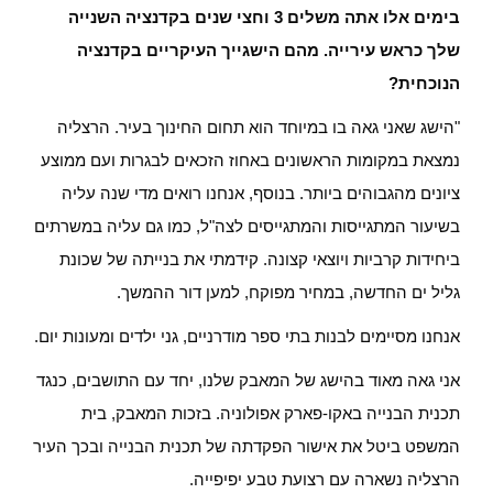
בימים אלו אתה משלים 3 וחצי שנים בקדנציה השנייה
שלך כראש עירייה. מהם הישגייך העיקריים בקדנציה
הנוכחית?
"הישג שאני גאה בו במיוחד הוא תחום החינוך בעיר. הרצליה
נמצאת במקומות הראשונים באחוז הזכאים לבגרות ועם ממוצע
ציונים מהגבוהים ביותר. בנוסף, אנחנו רואים מדי שנה עליה
בשיעור המתגייסות והמתגייסים לצה"ל, כמו גם עליה במשרתים
ביחידות קרביות ויוצאי קצונה. קידמתי את בנייתה של שכונת
גליל ים החדשה, במחיר מפוקח, למען דור ההמשך.
אנחנו מסיימים לבנות בתי ספר מודרניים, גני ילדים ומעונות יום.
אני גאה מאוד בהישג של המאבק שלנו, יחד עם התושבים, כנגד
תכנית הבנייה באקו-פארק אפולוניה. בזכות המאבק, בית
המשפט ביטל את אישור הפקדתה של תכנית הבנייה ובכך העיר
הרצליה נשארה עם רצועת טבע יפיפייה.