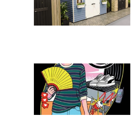
גאווה ישראלית בתערוכת החוץ הגדולה
בעולם: כתר הציגה את הביתן הגדול
ביותר
קרא עוד ←
ה־T:MARKET חוזר להרצליה: יריד
האופנה והסטייל שכולם חיכו לו מגיע שוב
לעיר