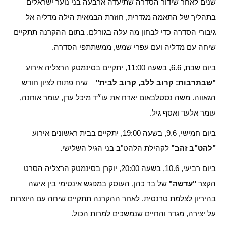
שנים לאחר שידור הסדרה שתיעדה ארבעה בני נוער ישראלים
בתהליך של התאמה מגדרית, חוזרת הבמאית הילה מדליה אל
גיבורי הסדרה כדי לבחון מה עלה בגורלם. בתום ההקרנה תתקיים
שיחה עם מדליה ועם עפרי שמש, ממשתתפי הסדרה.
ביום שבת, 6.6, בשעה 11:00, יתקיים בסינמטק הרצליה אירוע
"שבתרבות: קרוב ללב, קרוב לבית"
– שיח פתוח לציון חודש
הגאווה. משה נסטלבאום יארח את עו״ד מיכל עדן, עומר אוחנה,
עומר אלעד ואסף גיל.
ביום חמישי, 9.6, בשעה 19:00, יתקיים בבית ראשונים אירוע
"להט"ב זהב"
לקהילת הלהט"ב בני הגיל השלישי.
ביום רביעי, 10.6, בשעה 20:00, יוקרן בסינמטק הרצליה הסרט
הקצר
"עדשה"
של בר כהן, העוסק במפגש אינטימי בין אישה
בהיריון לצלמת טרנסית. לאחר ההקרנה תתקיים שיחה עם היוצרות
על יצירה, מגדר והחיים שנמשכים למרות הכול.