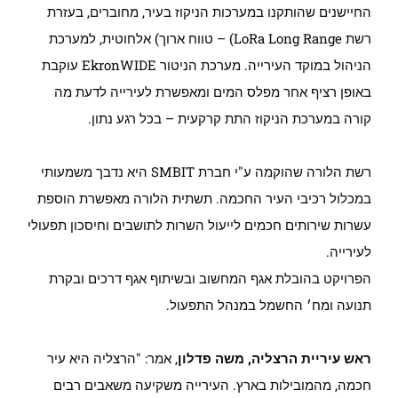
החיישנים שהותקנו במערכות הניקוז בעיר, מחוברים, בעזרת
רשת LoRa Long Range) – טווח ארוך) אלחוטית, למערכת
הניהול במוקד העירייה. מערכת הניטור EkronWIDE עוקבת
באופן רציף אחר מפלס המים ומאפשרת לעירייה לדעת מה
קורה במערכת הניקוז התת קרקעית – בכל רגע נתון.
רשת הלורה שהוקמה ע"י חברת SMBIT היא נדבך משמעותי
במכלול רכיבי העיר החכמה. תשתית הלורה מאפשרת הוספת
עשרות שירותים חכמים לייעול השרות לתושבים וחיסכון תפעולי
לעירייה.
הפרויקט בהובלת אגף המחשוב ובשיתוף אגף דרכים ובקרת
תנועה ומח׳ החשמל במנהל התפעול.
ראש עיריית הרצליה, משה פדלון
, אמר: "הרצליה היא עיר
חכמה, מהמובילות בארץ. העירייה משקיעה משאבים רבים