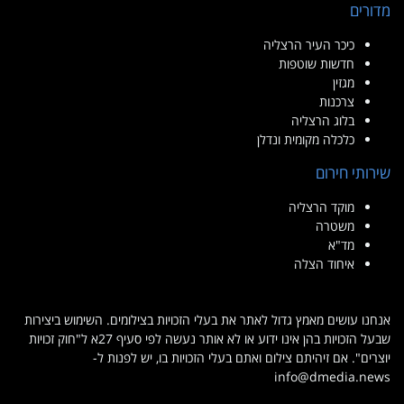
מדורים
כיכר העיר הרצליה
חדשות שוטפות
מגזין
צרכנות
בלוג הרצליה
כלכלה מקומית ונדלן
שירותי חירום
מוקד הרצליה
משטרה
מד"א
איחוד הצלה
אנחנו עושים מאמץ גדול לאתר את בעלי הזכויות בצילומים. השימוש ביצירות
שבעל הזכויות בהן אינו ידוע או לא אותר נעשה לפי סעיף 27א ל"חוק זכויות
יוצרים". אם זיהיתם צילום ואתם בעלי הזכויות בו, יש לפנות ל-
info@dmedia.news