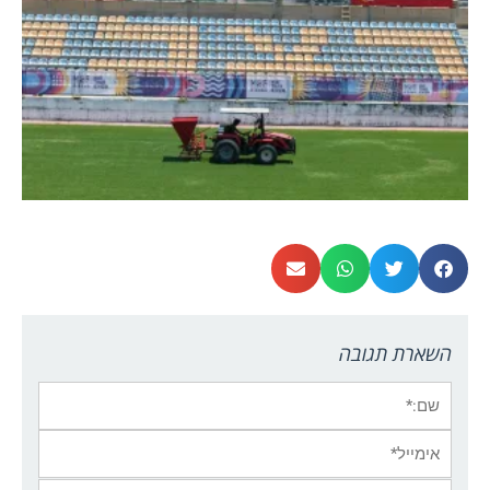
השארת תגובה
שם:*
אימייל*