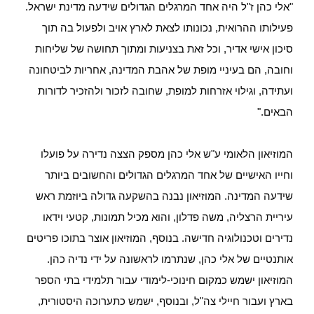
"אלי כהן ז"ל היה אחד המרגלים הגדולים שידעה מדינת ישראל.
פעילותו ההרואית, נכונותו לצאת לארץ אויב ולפעול בה תוך
סיכון אישי אדיר, וכל זאת בצניעות ומתוך תחושה של שליחות
וחובה, הם בעיניי מופת של אהבת המדינה, אחריות לביטחונה
ועתידה, וגילוי אזרחות למופת, שחובה לזכור ולהזכיר לדורות
הבאים."
המוזיאון הלאומי ע"ש אלי כהן מספק הצצה נדירה על פועלו
וחייו האישיים של אחד המרגלים הגדולים והחשובים ביותר
שידעה המדינה. המוזיאון נבנה בהשקעה גדולה ביוזמת ראש
עיריית הרצליה, משה פדלון, והוא מכיל תמונות, קטעי וידאו
נדירים וטכנולוגיה חדישה. בנוסף, המוזיאון אוצר בתוכו פריטים
אותנטיים של אלי כהן, שנתרמו לראשונה על ידי נדיה כהן.
המוזיאון ישמש כמקום חינוכי-לימודי עבור תלמידי בתי הספר
בארץ ועבור חיילי צה"ל, ובנוסף, ישמש כתערוכה היסטורית,