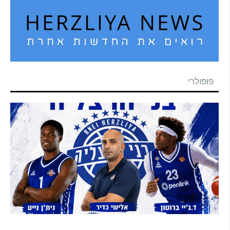
פופולרי
בני הרצליה סוגרת את הסגל: אקס ה-NBA ניית'ן