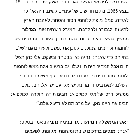
השנים שחלפו מאז הועלה לגרדום בדמשק שבסוריה, ב – 18
במאי 1965, בתום חודשים של עינויים קשים, היה אלי כהן
לאגדה. סמל ומופת ללוחמי הסוד והסתר. לאהבת הארץ,
לתעוזה, לגבורה ולהקרבה. והמגדלור שהיה אותו מגדלור
ממשיך להאיר באור יקרות ולהתוות דרך לעוד דורות רבים של
לוחמות ולוחמים שמוכנים לסכן את נפשם ולעיתים גם לשלם
בחייהם כדי שאנחנו נחיה כאן בבטחה ובשקט. אלי כהן הציל
חיים אבל המחיר היה חייו שלו. גם ברגעים אלה ממש לוחמות
ולוחמי סתר רבים מבצעים בגבורה אינסוף משימות ברחבי
העולם, למען ביטחון מדינת ישראל ועם ישראל. הם, כולם,
ממשיכי דרכו של אלי. לכולם אנו חבים תודה והוקרה, לכולם אנו
חבים את חיינו כאן, ועל מרביתם לא נדע לעולם.״
ראש הממשלה המיועד, מר בנימין נתניהו
, אמר בטקס:
"אנחנו מנסים בדרכים שונות ומשונות ומגוונות, לפעמים