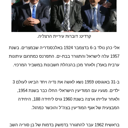
קרדיט: דוברות עיריית הרצליה.
אלי כהן נולד ב-6 בדצמבר 1924 באלכסנדריה שבמצרים. בשנת
1957 עלה לישראל והתגורר בבת-ים. התפרנס כמתרגם עיתונות
ערבית באמ"ן ולאחר מכן בהנהלת חשבונות במשביר המרכזי.
ב-31 באוגוסט 1959 נשא לאשה את נדיה ויחד הביאו לעולם 3
ילדים. מגעיו עם המודיעין הישראלי החלו כבר בשנת 1954,
ולאחר עלייתו ארצה בשנת 1960 גויס ליחידה 188, היחידה
המבצעית של אגף המודיעין בצה"ל והוכשר כמרגל.
בראשית 1962 עבר להתגורר בדמשק בדמות של בן סוריה השב