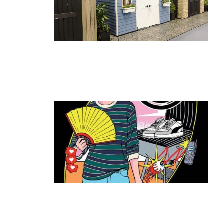
גאווה ישראלית בתערוכת החוץ
הגדולה בעולם: כתר הציגה את הביתן
הגדול ביותר
קרא עוד ←
ה־T:MARKET חוזר להרצליה: יריד
האופנה והסטייל שכולם חיכו לו מגיע
שוב לעיר