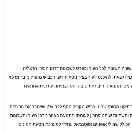
 בשורה חשובה לכל העיר ובפרט לשכונות דרום העיר, הרצליה
יכולו לצאת ולהיכנס לעיר בציר נוסף וחדש. הכביש מהווה נדבך מרכזי
ומסי התנועה, חיבוריות טובה יותר וצמיחה עירונית אחראית
מ"מ רה"ע ומחזיק תיק התחבורה, איל פביאן: "מדובר בפרויקט מהותי שהינו כביש מקביל נוסף לכביש 2 ושיחבר את הרצליה,
 ותשתיות שיתנו פתרון לעומסי התנועה באזור מרכז העיר והשכונות
 הכולל שבילי אופניים ופוטנציאל עתידי למערכת הסעת המונים.