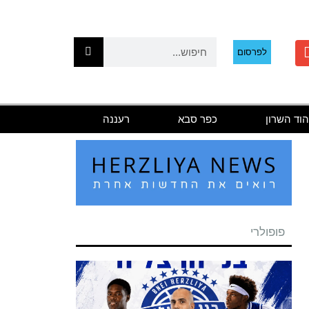
לפרסום
הוד השרון
כפר סבא
רעננה
פופולרי