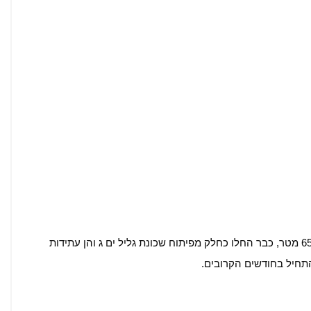
עבודות סלילת הכביש בגבולות הרצליה, באורך של כ-650 מטר, כבר החלו כחלק מפיתוח שכונת גליל ים ג והן עתידות
תחיל בחודשים הקרובים.