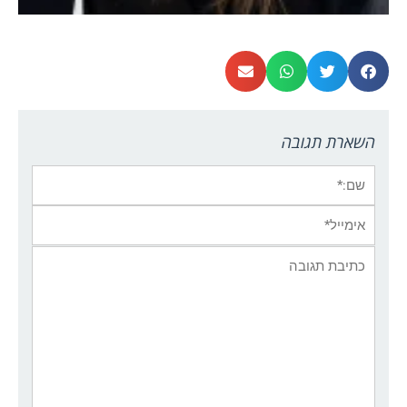
השארת תגובה
שם:*
אימייל*
אתר:
תגובה