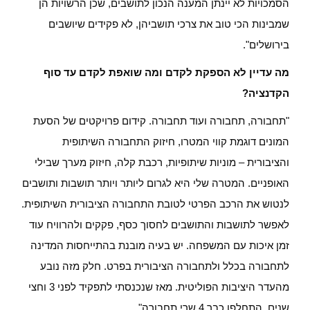
הסמכויות לא יינתן המענה הנכון לתושבים, שכן הרשויות הן
שמבינות הכי טוב את צרכי תושביהן, לא פקידים שיושבים
בירושלים".
מה עדיין לא הספקת לקדם ומה שואפת לקדם עד סוף
הקדנציה?
"תחבורה, תחבורה ועוד תחבורה. קידום פרויקטים של הסעת
המונים דוגמת קווי המטרו, חיזוק התחבורה השיתופית
והציבורית – מוניות שיתופיות, רכבת קלה, חיזוק מערך שבילי
האופניים. המטרה שלי היא לגרום ליותר ויותר תושבות ותושבים
לנטוש את הרכב הפרטי לטובת התחבורה הציבורית השיתופית.
לאפשר לתושבות והתושבים לחסוך כסף, פקקים ולהרוויח עוד
זמן איכות עם המשפחה. יש בעיה מובנת בהתייחסות המדינה
לתחבורה בכלל ולתחבורה הציבורית בפרט. חלק מזה נובע
מהעדר היציבות הפוליטית. מאז שנכנסתי לתפקיד לפני 3 וחצי
שנים, התחלפו כבר 4 שרי תחבורה".