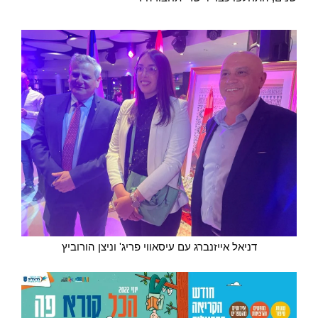
דניאל אייזנברג עם עיסאווי פריג' וניצן הורוביץ