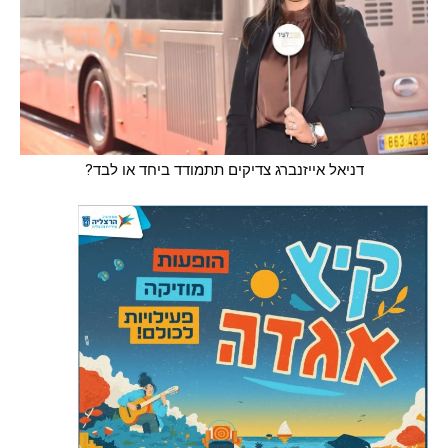
דניאל אייזנברג צדיקים תתמודד ביחד או לבד?