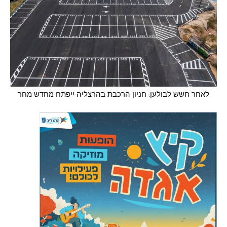
לאחר חשש לבולען: חניון הרכבת בהרצליה ייפתח מחדש מחר