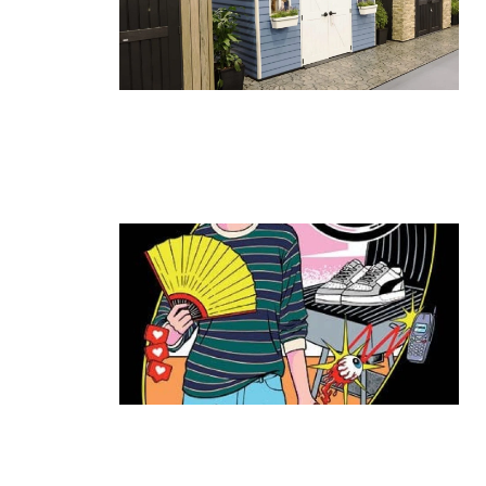
גאווה ישראלית בתערוכת החוץ הגדולה
בעולם: כתר הציגה את הביתן הגדול
ביותר
קרא עוד ←
ה־T:MARKET חוזר להרצליה: יריד
האופנה והסטייל שכולם חיכו לו מגיע שוב
לעיר