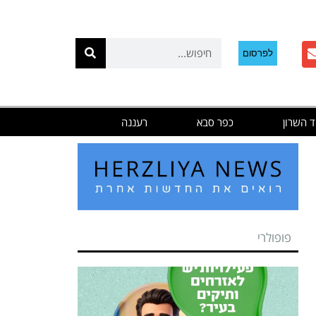
לפרסום
ד השרון
כפר סבא
רעננה
פופולרי