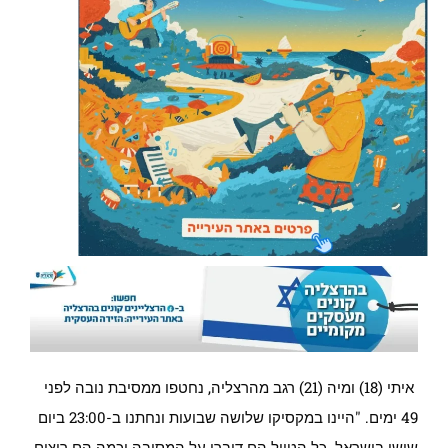
איתי (18) ומיה (21) רגב מהרצליה, נחטפו ממסיבת נובה לפני
49 ימים. "היינו במקסיקו שלושה שבועות ונחתנו ב-23:00 ביום
שישי בישראל. כל הטיול הם דיברו על המסיבה וכמה הם רוצים