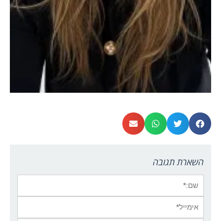
השארת תגובה
שם:*
אימייל*