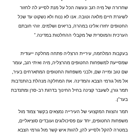
שחרורה של מיה רגב ונעשה הכל על מנת לסייע לה לחזור
לשיגרת חיים מלאה וטובה. אנו לא ננוח ולא נשקוט עד שכל
החטופים יחזרו אלינו במהרה, בריאים ושלמים. זוהי חובתם
הערכית והמוסרית של מקבלי ההחלטות במדינה."
בעקבות המלחמה, עיריית הרצליה פתחה מחלקה ייעודית
שמסייעת למשפחות החטופים מהרצליה, מיה ואיתי רגב, עומר
שם טוב ומייה שם, ולבני משפחות החטופים המתארחים בעיר,
אל מול גורמי הצבא והמדינה. את המחלקה מנהלת בהתנדבות
תמר גורן, לשעבר קצינה בחיל החינוך בדרגת רב-סרן ומתנדבת
בער"ן.
תמר והצוות המקצועי של העירייה נמצאים בקשר צמוד מול
משפחות החטופים, יחד עם פסיכולוגים ועובדים סוציאליים,
במטרה להקל ולסייע להן, להוות איש קשר מול גורמי הצבא