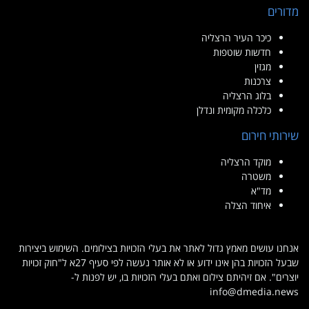
מדורים
כיכר העיר הרצליה
חדשות שוטפות
מגזין
צרכנות
בלוג הרצליה
כלכלה מקומית ונדלן
שירותי חירום
מוקד הרצליה
משטרה
מד"א
איחוד הצלה
אנחנו עושים מאמץ גדול לאתר את בעלי הזכויות בצילומים. השימוש ביצירות
שבעל הזכויות בהן אינו ידוע או לא אותר נעשה לפי סעיף 27א ל"חוק זכויות
יוצרים". אם זיהיתם צילום ואתם בעלי הזכויות בו, יש לפנות ל-
info@dmedia.news