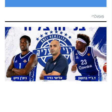
פופולרי
בני הרצליה סוגרת את הסגל: אקס ה-NBA ניית'ן
נייט מצטרף, הוד השרון תמשיך לשמש קבוצת
הפיתוח
קרא עוד ←