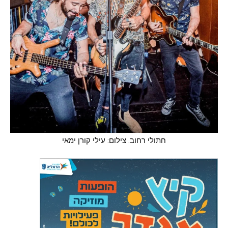
חתולי רחוב. צילום: עילי קורן ימאי