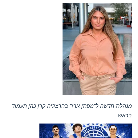
מנהלת חדשה ל"מפתן ארז" בהרצליה קרן כהן תעמוד
בראש