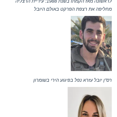
לראשונה מאז הקמתו בשנת 1988: עיריית הרצליה
מחליפה את רצפת הפרקט באולם היובל
רס"ן יובל עזרא נפל בפיגוע הירי בשומרון