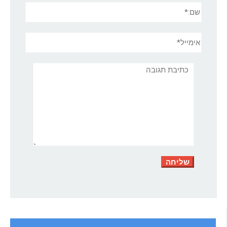
שם:*
אימייל*
אתר:
תגובה