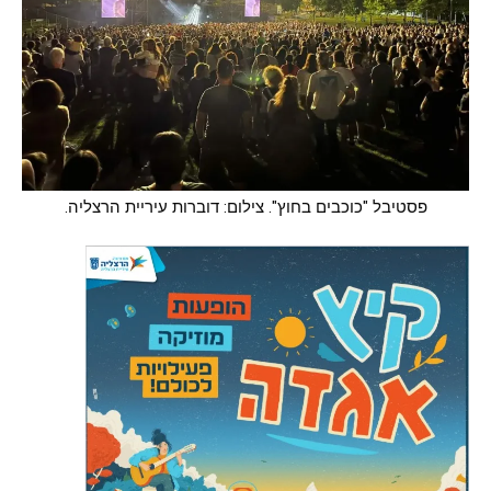
פסטיבל "כוכבים בחוץ". צילום: דוברות עיריית הרצליה.