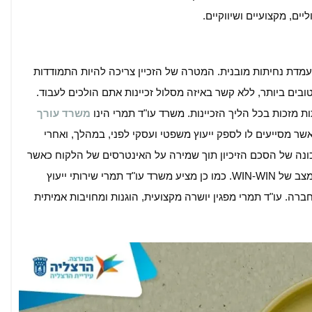
ים, מקצועיים ושיווקיים.
 בעמדת נחיתות מובנית. המטרה של הזכיין צריכה להיות התמודדות
ים ביותר, ללא קשר באיזה מסלול זכיינות אתם הולכים לעבוד.
ות מזכות בכל הליך הזכיינות. משרד עו"ד תמרי הינו
משרד עורך
שר מסייעים לו לספק ייעוץ משפטי ועסקי לפני, במהלך, ואחרי
נכונה של הסכם הזיכיון תוך שמירה על האינטרסים של הלקוח כאשר
המטרה העיקרית היא להביא את הצדדים לחתימה ולמצב של WIN-WIN. כמו כן מציע משרד עו"ד תמרי שירותי ייעוץ
רה. עו"ד תמרי מפגין יושרה מקצועית, הוגנות ומחויבות אמיתית