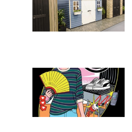
גאווה ישראלית בתערוכת החוץ
הגדולה בעולם: כתר הציגה את הביתן
הגדול ביותר
קרא עוד ←
ה־T:MARKET חוזר להרצליה: יריד
האופנה והסטייל שכולם חיכו לו מגיע