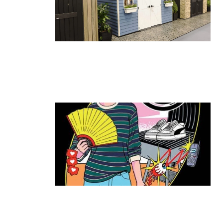
גאווה ישראלית בתערוכת החוץ
הגדולה בעולם: כתר הציגה את הביתן
הגדול ביותר
קרא עוד ←
ה־T:MARKET חוזר להרצליה: יריד
האופנה והסטייל שכולם חיכו לו מגיע
שוב לעיר