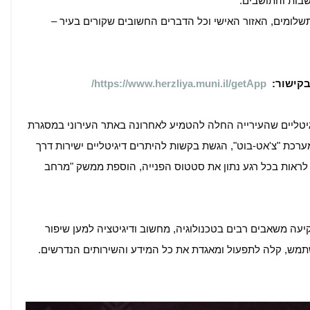
בות והתושבים.
שלומים, האזור האישי וכל הדברים החשובים שקורים בעיר –
 בקישור:
https://www.herzliya.muni.il/getApp/
טליים שהעירייה החלה להטמיע לאחרונה באתר העירוני במסגרת
מערכת "צ'אט-בוט", הגשת בקשות להיתרים דיגיטליים ישירות דרך
יר, אפשרות לראות בכל רגע נתון את סטטוס הפנייה, הוספת ממשק "מרחב
קיעה משאבים רבים בטכנולוגיה, מחשוב ודיגיטציה למען שיפור
תמש, קלה לתפעול ומאגדת את כל המידע והשירותים הנדרשים.