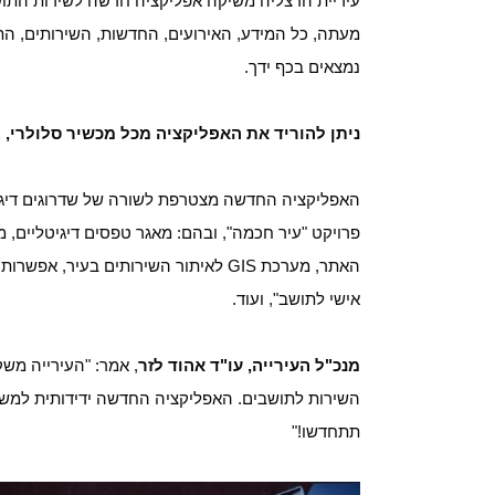
עיריית הרצליה משיקה אפליקציה חדשה לשירות התוש
מעתה, כל המידע, האירועים, החדשות, השירותים, הת
נמצאים בכף ידך.
ניתן להוריד את האפליקציה מכל מכשיר סלולרי,
האפליקציה החדשה מצטרפת לשורה של שדרוגים דיגי
פרויקט "עיר חכמה", ובהם: מאגר טפסים דיגיטליים, 
האתר, מערכת GIS לאיתור השירותים בע
אישי לתושב", ועוד.
מנכ"ל העירייה, עו"ד אהוד לזר
, אמר: "העירייה מש
השירות לתושבים. האפליקציה החדשה ידידותית למש
תתחדשו!"