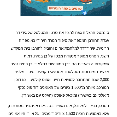
סינמטק הרצליה גאה להציג את סרטו המטלטל של גידי דר
אגדת החורבן המספר את סיפור המרד היהודי באימפריה
הרומית, שהידרדר למלחמת אחים והוביל לחורבן בית המקדש
השני. הסרט מסופר מנקודת מבטו של בן בטיח, דמות
שמקורותיה באגדות החורבן המופיעות בתלמוד. בן בטיח נהיה
מצעיר תמים וטוב מזג לאחד ממנהיגי הקנאים. סיפור מלפני
2,000 שנה המתחבר למציאות חיינו. אפוס קולנועי יוצא דופן
המורכב מיותר מ־1,500 ציורים של האומנים דוד פולונסקי
(“ואלס עם באשיר”) ומיכאל פאוסט (“ואלס עם באשיר”).
הסרט, בניגוד למקובל, אינו מאוייר בטכניקת אנימציה מסורתית,
אלא באמצעות הצגת 1,500 ציורים דוממים, על איורן היו אמונים