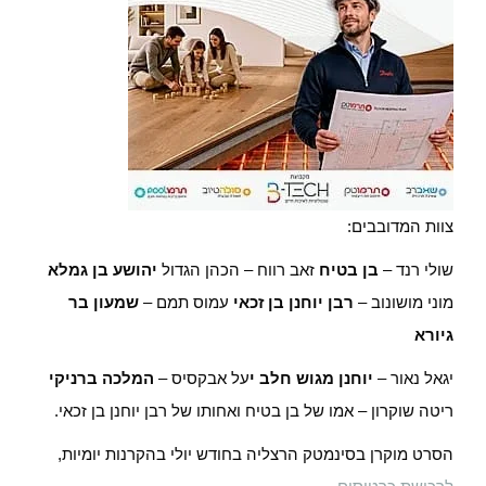
צוות המדובבים:
שולי רנד –
בן בטיח
זאב רווח – הכהן הגדול
יהושע בן גמלא
מוני מושונוב –
רבן יוחנן בן זכאי
עמוס תמם –
שמעון בר
גיורא
יגאל נאור –
יוחנן מגוש חלב י
על אבקסיס –
המלכה ברניקי
ריטה שוקרון – אמו של בן בטיח ואחותו של רבן יוחנן בן זכאי.
הסרט מוקרן בסינמטק הרצליה בחודש יולי בהקרנות יומיות,