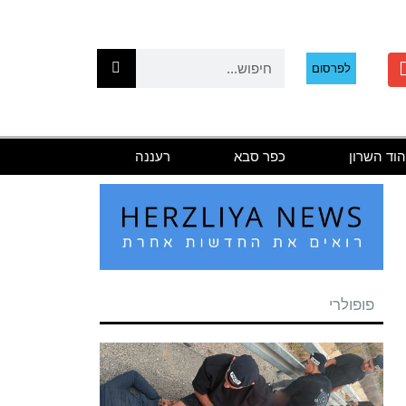
לפרסום
הוד השרון
כפר סבא
רעננה
פופולרי