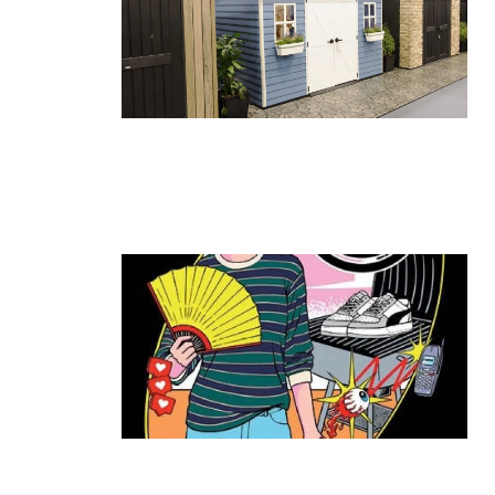
גאווה ישראלית בתערוכת החוץ
הגדולה בעולם: כתר הציגה את הביתן
הגדול ביותר
קרא עוד ←
ה־T:MARKET חוזר להרצליה: יריד
האופנה והסטייל שכולם חיכו לו מגיע