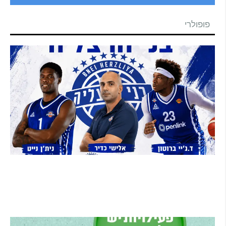
פופולרי
בני הרצליה סוגרת את הסגל: אקס ה-NBA ניית'ן
נייט מצטרף, הוד השרון תמשיך לשמש קבוצת
הפיתוח
קרא עוד ←