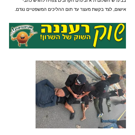
בבימ"ש השלום ת"א ובימים הקרובים צפויה להגיש כתבי
אישום, לצד בקשת מעצר עד תום ההליכים המשפטיים נגדם.