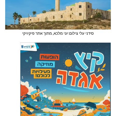
סידני עלי צילום:יוני מלכא, מתוך אתר פיקיויקי