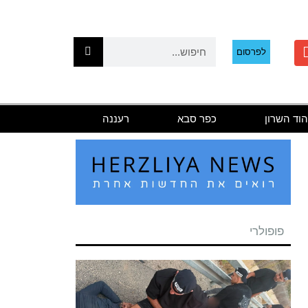
לפרסום
הוד השרון
כפר סבא
רעננה
פופולרי