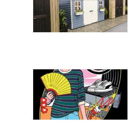
גאווה ישראלית בתערוכת החוץ
הגדולה בעולם: כתר הציגה את הביתן
הגדול ביותר
קרא עוד ←
ה־T:MARKET חוזר להרצליה: יריד
האופנה והסטייל שכולם חיכו לו מגיע