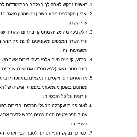
ראשית נבקש לאחל לך הצלחה בהתמודדות לרא
ארגון הקבלנים מחוז השרון והשומרון מאגד כ 300 קבלנים בענפי הבנייה השונים הפועלים ובונים בכל
ערי השרון.
חלק ניכר מהעשייה מתמקד בתחום ההתחדשות העי
ערי השרון המצפים ומעוניינים לדעת מה תהא ה
ומשמעותי זה .
כידוע, קיימים היום אלפי בעלי דירות אשר משו
הינם חסרי מיגון (ללא ממ"ד) וגם אינם עומדים 
מן הסתם הפרויקטים הנמצאים בתקופה זו בתכנון
ומותנים באופן משמעותי בעמדתו וגישתו של 
עירונית על כל היבטייה.
לאור פניות שקבלנו מבעלי הבתים והדירות בפר
עתיד הפרויקטים המתוכננים נבקש לדעת את עמ
בעניין זה.
כמו כן, נבקש התייחסותך לסבך הבירוקרטי הקי