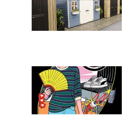
גאווה ישראלית בתערוכת החוץ
הגדולה בעולם: כתר הציגה את הביתן
הגדול ביותר
קרא עוד ←
ה־T:MARKET חוזר להרצליה: יריד
האופנה והסטייל שכולם חיכו לו מגיע