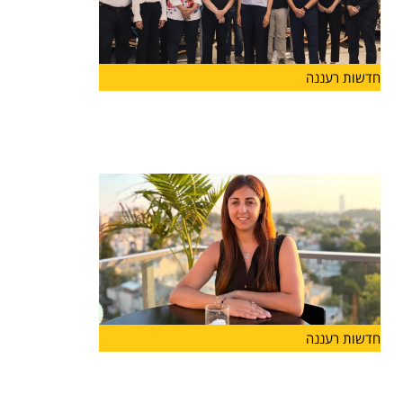
חדשות רעננה
יוזמה חדשה בהרצליה
בשורה לעיר הרצליה: הושקה לראשונה "קרן הרצליה"
שתפעל לתמיכה במוסדות
חדשות רעננה
מנהלת חדשה לבית הספר "אבני
דרך-מונטסורי" בהרצליה: רייחן טישלר