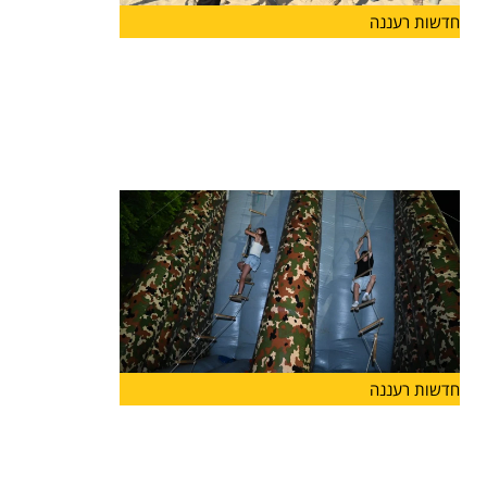
חדשות רעננה
מעודדים שירות משמעותי בצה"ל: עיריית
הרצליה פתחה מתחם כושר קרבי, ראשון
מסוגו בישראל
עיריית הרצליה פתחה הבוקר (ד') בחוף אכדיה צפון
מתחם כושר
חדשות רעננה
קיץ של שלוֹמוּת ומוגנות: עיריית הרצליה
מרחיבה השנה משמעותית את הפעילויות
לבנות ובני הנוער בעיר