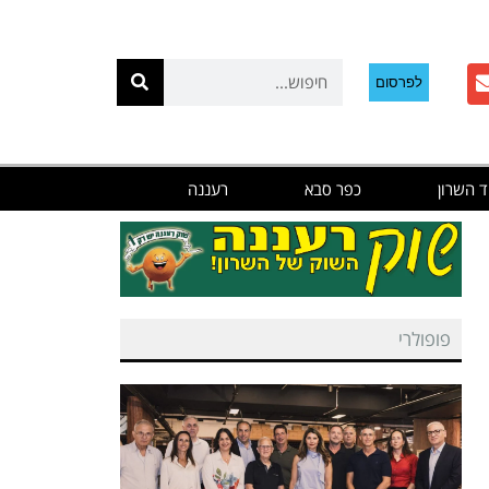
לפרסום
ד השרון
כפר סבא
רעננה
פופולרי