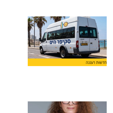
לצד פרויקט "ספורט חצות", הפועל בהצלחה כבר
שנים ומאפשר לבני
חדשות רעננה
בשורה לתושבי הרצליה: החל ממחר יפעל
קו חדש של שירות ההיסעים החינמי
"סקיפר" שיגיע לחופי הים ולמרינה
החל ממחר, 7.7, יפעל הקו החדש כפיילוט לאורך
חופשת הקיץ,