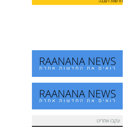
חדשות רעננה
מחזון למציאות: הרצליה מצדיעה
למורשתו של הוגה המכביה
על רקע משחקי המכביה, המתארחים השנה לראשונה
גם בעיר הרצליה,
עקבו אחרינו